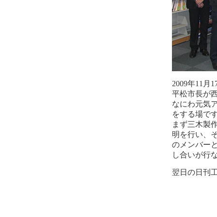
2009年11月
平松市長が
なにわ元気
をする場で
まず三木製
明を行い、
のメンバー
し合いが行
翌日の日刊